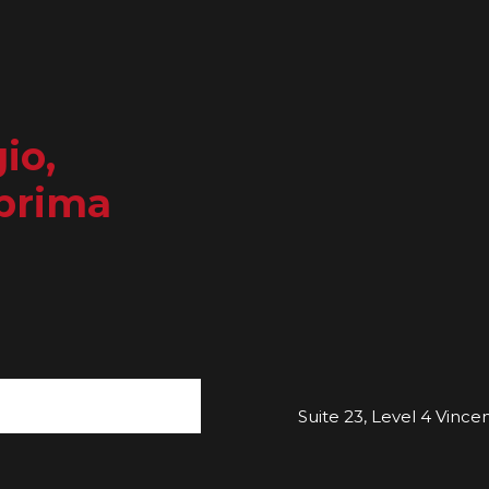
io,
 prima
Suite 23, Level 4 Vincent